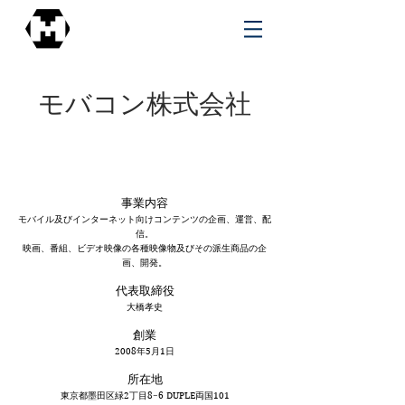
モバコン株式会社
事業内容
モバイル及びインターネット向けコンテンツの企画、運営、配
信。
映画、番組、ビデオ映像の各種映像物及びその派生商品の企
画、開発。
代表取締役
大橋孝史
創業
2008年5月1日
所在地
​東京都墨田区緑2丁目8−6 DUPLE両国101