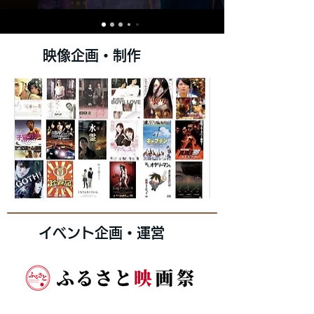
​映像企画・制​作
​イベント企画・運営