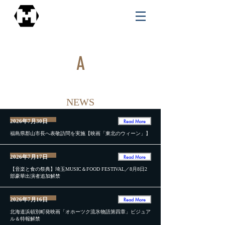
MOB
A
CON
NEWS
Read More
2026年7月30日
福島県郡山市長へ表敬訪問を実施【映画「東北のウィーン」】
Read More
2026年7月17日
【音楽と食の祭典】埼玉MUSIC＆FOOD FESTIVAL／8月8日2
部豪華出演者追加解禁
Read More
2026年7月16日
北海道浜頓別町発映画「オホーツク流氷物語第四章」ビジュア
ル＆特報解禁